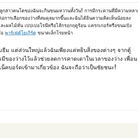
กลูกสาวคนโตของฉันจะกินขนมหวานทั้งวัน! การมีกระดานที่มีความหลา
่อการเลือกของว่างที่สมดุลมากขึ้นและฉันได้ยินความคิดเห็นน้อยลง
ักและผลไม้หั่น เปปเปอโรนีหรือไส้กรอกฤดูร้อน แครกเกอร์หรือขนมปัง
รือ
พาร์เฟ่ต์โยเกิร์ต
ขนาดเล็กโรยหน้า
ม แต่ส่วนใหญ่แล้วฉันเพียงแค่หยิบสิ่งของต่างๆ จากตู้
 การมีของว่างไว้แล้วช่วยลดการคาดเดาในเวลาของว่าง เพื่อน
็คบอร์ดเข้ามาเกี่ยวข้อง ฉันจะถือว่าเป็นชัยชนะ!