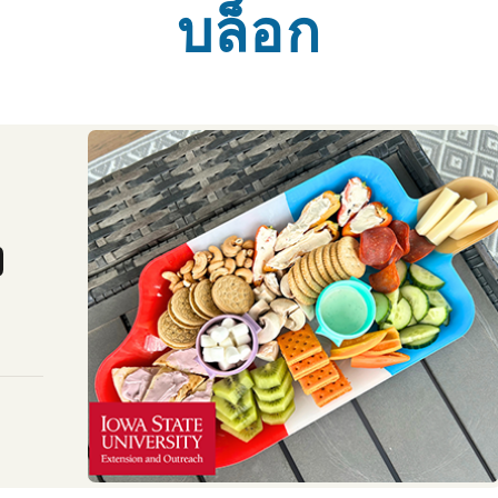
บล็อก
ง