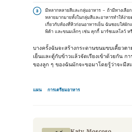
มีหลากหลายสีและกลุ่มอาหาร – ถ้ามีทางเลือ
3
หลายมากมายทั้งในกลุ่มสีและอาหารทําให้ง่ายต
เกี่ยวกับท้องที่หิวก่อนอาหารเย็น ฉันชอบใส่ผ
พิต้า และขนมเล็กๆ เช่น คุกกี้ มาร์ชเมลโลว์ ห
บางครั้งฉันจะสร้างกระดานขนมขบเคี้ยวตามธี
เย็นและตู้กับข้าวแล้วจัดเรียงเข้าด้วยกัน
ของลูก ๆ ของฉันมักจะขอมาโดยรู้ว่าจะมีสแน
แผน
การเตรียมอาหาร
Katy Moscoso