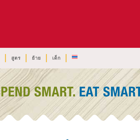
สูตร
ย้าย
เด็ก