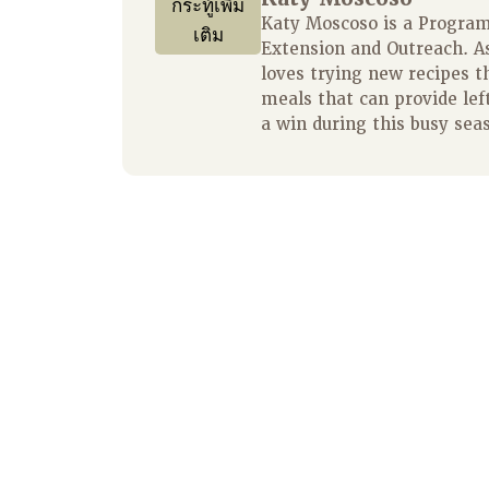
กระทู้เพิ่ม
Katy Moscoso is a Program 
เติม
Extension and Outreach. A
loves trying new recipes t
meals that can provide left
a win during this busy sea