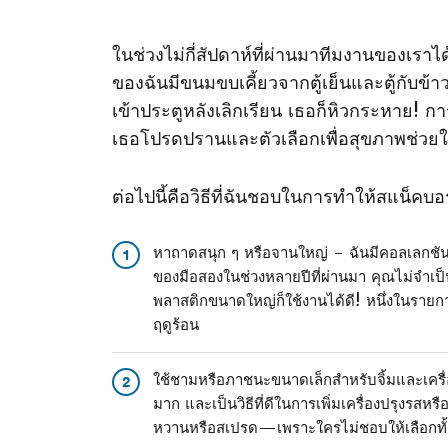
ในช่วงไม่กี่สัปดาห์ที่ผ่านมาทีมงานของเราไ
ของฉันมีขนมขบเคี้ยวจากตู้เย็นและตู้กับข้าว
เข้าประตูหลังเลิกเรียน เธอก็หิวกระหาย! ก
เธอโปรดปรานและตัวเลือกเพื่อสุขภาพช่วยให้
ต่อไปนี้คือวิธีที่ฉันชอบในการทําให้สแน็คบอ
หาถาดสนุก ๆ หรือจานใหญ่ – ฉันมีคอลเลกช
1
ของมือสองในช่วงหลายปีที่ผ่านมา คุณไม่จําเป
พลาสติกขนาดใหญ่ก็ใช้งานได้ดี! หนึ่งในราย
ฤดูร้อน
ใช้ชามหรือภาชนะขนาดเล็กสําหรับจิ้มและเครื่อ
2
มาก และเป็นวิธีที่ดีในการเพิ่มเครื่องปรุงรสหรื
หวานหรือสเปรด—เพราะใครไม่ชอบให้เลือกทั