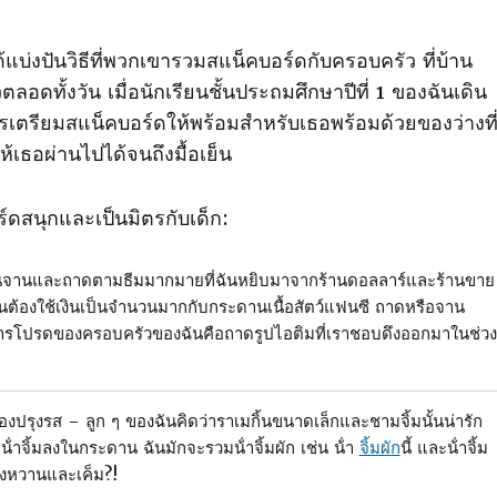
ด้แบ่งปันวิธีที่พวกเขารวมสแน็คบอร์ดกับครอบครัว ที่บ้าน
ตลอดทั้งวัน เมื่อนักเรียนชั้นประถมศึกษาปีที่ 1 ของฉันเดิน
ารเตรียมสแน็คบอร์ดให้พร้อมสําหรับเธอพร้อมด้วยของว่างที
เธอผ่านไปได้จนถึงมื้อเย็น
ร์ดสนุกและเป็นมิตรกับเด็ก:
ันจานและถาดตามธีมมากมายที่ฉันหยิบมาจากร้านดอลลาร์และร้านขาย
็นต้องใช้เงินเป็นจํานวนมากกับกระดานเนื้อสัตว์แฟนซี ถาดหรือจาน
การโปรดของครอบครัวของฉันคือถาดรูปไอติมที่เราชอบดึงออกมาในช่วง
งปรุงรส – ลูก ๆ ของฉันคิดว่าราเมกิ้นขนาดเล็กและชามจิ้มนั้นน่ารัก
อน้ําจิ้มลงในกระดาน ฉันมักจะรวมน้ําจิ้มผัก เช่น น้ํา
จิ้มผัก
นี้ และน้ําจิ้ม
้งหวานและเค็ม?!