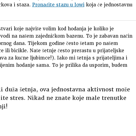
rkova i staza.
Pronađite stazu u Iowi
koja će jednostavnu
tvari koje najviše volim kod hodanja je koliko je
o vodi na našem zajedničkom bazenu. To je zabavan način
pornog dana. Tijekom godine često šetam po našem
ili bicikle. Naše šetnje često prerastu u prijateljske
a za kućne ljubimce!). Iako mi šetnja s prijateljima i
 cijenim hodanje sama. To je prilika da usporim, budem
li duža šetnja, ova jednostavna aktivnost može
ite stres. Nikad ne znate koje male trenutke
ji!