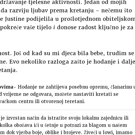
državanje tjelesne aktivnosti. Jedan od mojih
i da razviju ljubav prema kretanju – nečemu što
 je Justine podijelila u prošlotjednom obiteljsko
pokreće vaše tijelo
i
donose radost ključno je za
ost. Još od kad su mi djeca bila bebe, trudim se
ane. Evo nekoliko razloga zašto je hodanje i dalj
etanja.
kovima-
Hodanje ne zahtijeva posebnu opremu, članarinu 
ad vrijeme ne odgovara, možete nastaviti kretati se
ačkom centru ili otvorenoj teretani.
je izvrstan način da istražite svoju lokalnu zajednicu ili
školka obožava ići u šetnje u potrazi za blagom u našem
m dok vježba boje, oblike i brojeve. Živeći u Iowi, imamo