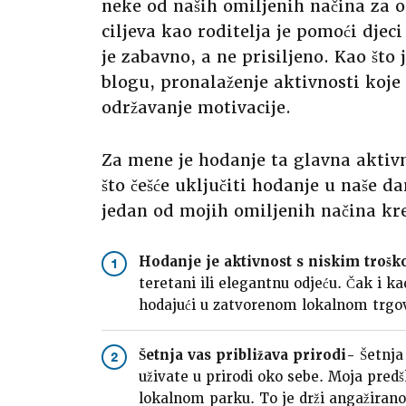
neke od naših omiljenih načina za o
ciljeva kao roditelja je pomoći djec
je zabavno, a ne prisiljeno. Kao što
blogu, pronalaženje aktivnosti koje 
održavanje motivacije.
Za mene je hodanje ta glavna aktivn
što češće uključiti hodanje u naše d
jedan od mojih omiljenih načina kr
Hodanje je aktivnost s niskim troš
1
teretani ili elegantnu odjeću. Čak i k
hodajući u zatvorenom lokalnom trgov
Šetnja vas približava prirodi-
Šetnja 
2
uživate u prirodi oko sebe. Moja pred
lokalnom parku. To je drži angažirano