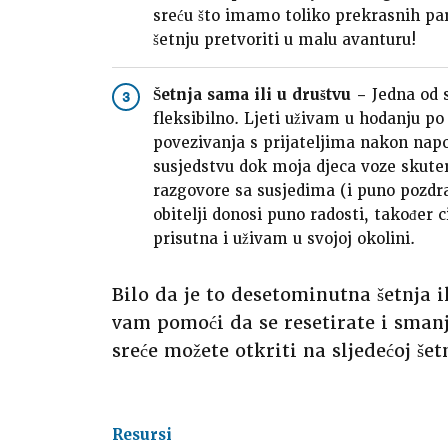
sreću što imamo toliko prekrasnih pa
šetnju pretvoriti u malu avanturu!
Šetnja sama ili u društvu –
Jedna od s
3
fleksibilno. Ljeti uživam u hodanju p
povezivanja s prijateljima nakon na
susjedstvu dok moja djeca voze skutere 
razgovore sa susjedima (i puno pozdrav
obitelji donosi puno radosti, također
prisutna i uživam u svojoj okolini.
Bilo da je to desetominutna šetnja i
vam pomoći da se resetirate i smanj
sreće možete otkriti na sljedećoj šetn
Resursi