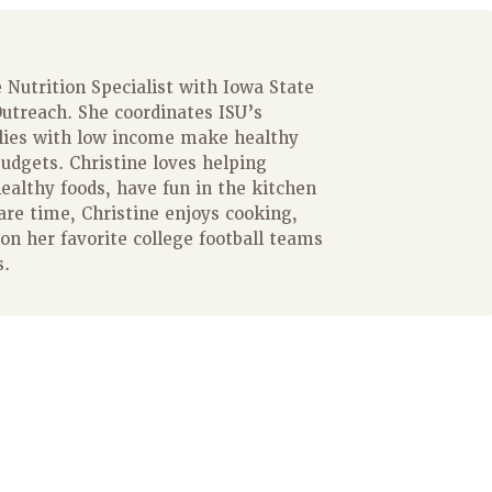
 Nutrition Specialist with Iowa State
utreach. She coordinates ISU’s
lies with low income make healthy
budgets. Christine loves helping
healthy foods, have fun in the kitchen
re time, Christine enjoys cooking,
on her favorite college football teams
s.