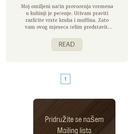
Moj omiljeni način provođenja vremena
u kuhinji je pečenje. Uživam praviti
različite vrste kruha i muffina. Zato
vam ovog mjeseca želim predstaviti
našu integralnu pizzu od bijelog zrna.
1
Pridružite se našem
Mailing lista