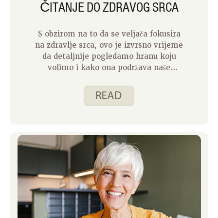
ČITANJE DO ZDRAVOG SRCA
S obzirom na to da se veljača fokusira
na zdravlje srca, ovo je izvrsno vrijeme
da detaljnije pogledamo hranu koju
volimo i kako ona podržava naše
osobne zdravstvene ciljeve. Kao što je
Justine podijelila prošlog tjedna, odluke
koje svakodnevno donosimo igraju
važnu ulogu u brizi za svoja tijela i srce.