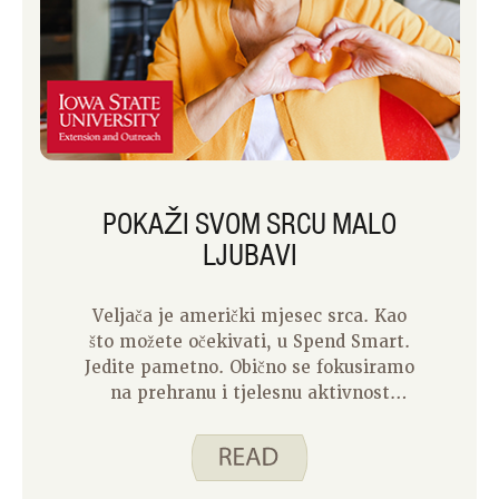
POKAŽI SVOM SRCU MALO
LJUBAVI
Veljača je američki mjesec srca. Kao
što možete očekivati, u Spend Smart.
Jedite pametno. Obično se fokusiramo
na prehranu i tjelesnu aktivnost
tijekom mjeseca srca. Ali jeste li znali
da postoji mnogo drugih načina da
pokažete svom srcu malo ljubavi? Evo
nekoliko: