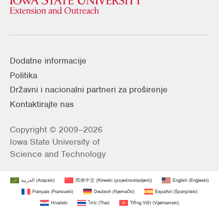
Dodatne informacije
Politika
Državni i nacionalni partneri za proširenje
Kontaktirajte nas
Copyright © 2009–2026
Iowa State University of
Science and Technology
العربية
(
Arapski
)
简体中文
(
Kineski (pojednostavljeni)
)
English
(
Engleski
)
Français
(
Francuski
)
Deutsch
(
Njemački
)
Español
(
španjolski
)
Hrvatski
ไทย
(
Thai
)
Tiếng Việt
(
Vijetnamski
)