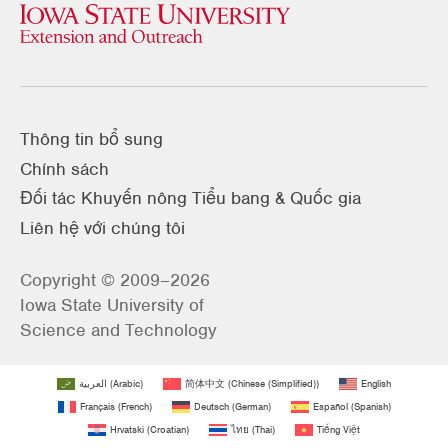
Thông tin bổ sung
Chính sách
Đối tác Khuyến nông Tiểu bang & Quốc gia
Liên hệ với chúng tôi
Copyright © 2009–2026
Iowa State University of
Science and Technology
العربية
(
Arabic
)
简体中文
(
Chinese (Simplified)
)
English
Français
(
French
)
Deutsch
(
German
)
Español
(
Spanish
)
Hrvatski
(
Croatian
)
ไทย
(
Thai
)
Tiếng Việt