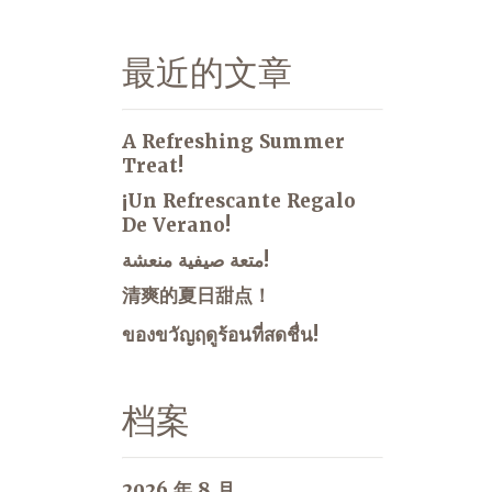
最近的文章
A Refreshing Summer
Treat!
¡Un Refrescante Regalo
De Verano!
متعة صيفية منعشة!
清爽的夏日甜点！
ของขวัญฤดูร้อนที่สดชื่น!
档案
2026 年 8 月