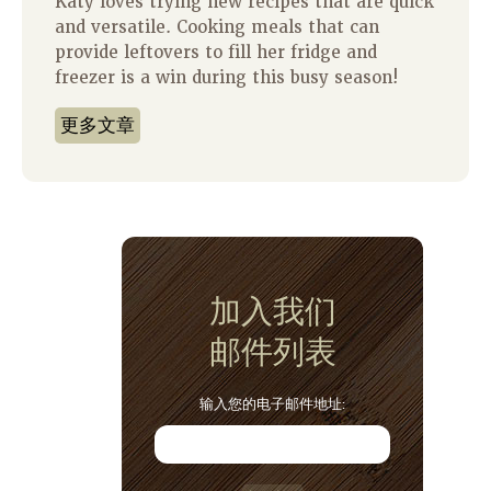
Katy loves trying new recipes that are quick
and versatile. Cooking meals that can
provide leftovers to fill her fridge and
freezer is a win during this busy season!
更多文章
加入我们
邮件列表
输入您的电子邮件地址: