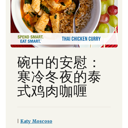
碗中的安慰：
寒冷冬夜的泰
式鸡肉咖喱
|
Katy Moscoso