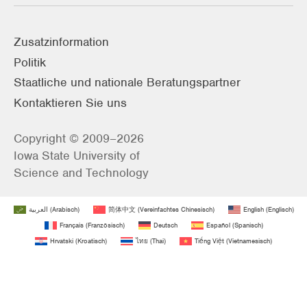
Zusatzinformation
Politik
Staatliche und nationale Beratungspartner
Kontaktieren Sie uns
Copyright © 2009–2026
Iowa State University of
Science and Technology
العربية
(
Arabisch
)
简体中文
(
Vereinfachtes Chinesisch
)
English
(
Englisch
)
Français
(
Französisch
)
Deutsch
Español
(
Spanisch
)
Hrvatski
(
Kroatisch
)
ไทย
(
Thai
)
Tiếng Việt
(
Vietnamesisch
)