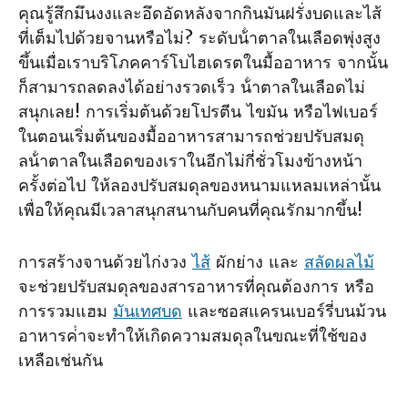
คุณรู้สึกมึนงงและอึดอัดหลังจากกินมันฝรั่งบดและไส้
ที่เต็มไปด้วยจานหรือไม่? ระดับน้ําตาลในเลือดพุ่งสูง
ขึ้นเมื่อเราบริโภคคาร์โบไฮเดรตในมื้ออาหาร จากนั้น
ก็สามารถลดลงได้อย่างรวดเร็ว น้ําตาลในเลือดไม่
สนุกเลย! การเริ่มต้นด้วยโปรตีน ไขมัน หรือไฟเบอร์
ในตอนเริ่มต้นของมื้ออาหารสามารถช่วยปรับสมดุ
ลน้ําตาลในเลือดของเราในอีกไม่กี่ชั่วโมงข้างหน้า
ครั้งต่อไป ให้ลองปรับสมดุลของหนามแหลมเหล่านั้น
เพื่อให้คุณมีเวลาสนุกสนานกับคนที่คุณรักมากขึ้น!
การสร้างจานด้วยไก่งวง
ไส้
ผักย่าง และ
สลัดผลไม้
จะช่วยปรับสมดุลของสารอาหารที่คุณต้องการ หรือ
การรวมแฮม
มันเทศบด
และซอสแครนเบอร์รี่บนม้วน
อาหารค่ําจะทําให้เกิดความสมดุลในขณะที่ใช้ของ
เหลือเช่นกัน