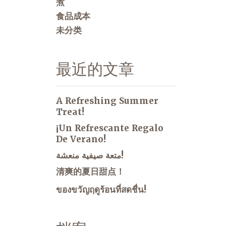
煮
食品成本
未分类
最近的文章
A Refreshing Summer
Treat!
¡Un Refrescante Regalo
De Verano!
متعة صيفية منعشة!
清爽的夏日甜点！
ของขวัญฤดูร้อนที่สดชื่น!