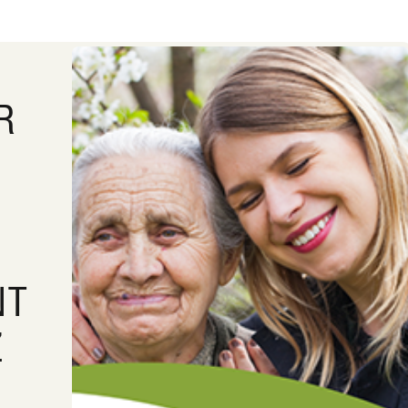
R
E
NT
Z