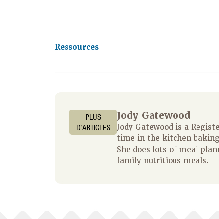
Ressources
Jody Gatewood
PLUS
D’ARTICLES
Jody Gatewood is a Regist
time in the kitchen baking
She does lots of meal plan
family nutritious meals.