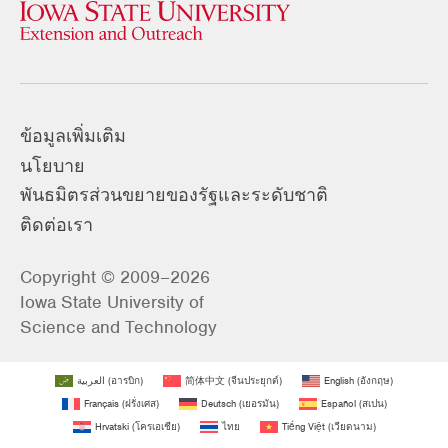
ข้อมูลเพิ่มเติม
นโยบาย
พันธมิตรส่วนขยายของรัฐและระดับชาติ
ติดต่อเรา
Copyright © 2009–2026
Iowa State University of
Science and Technology
العربية
(
อารบิก
)
简体中文
(
จีนประยุกต์
)
English
(
อังกฤษ
)
Français
(
ฝรั่งเศส
)
Deutsch
(
เยอรมัน
)
Español
(
สเปน
)
Hrvatski
(
โครเอเชีย
)
ไทย
Tiếng Việt
(
เวียดนาม
)