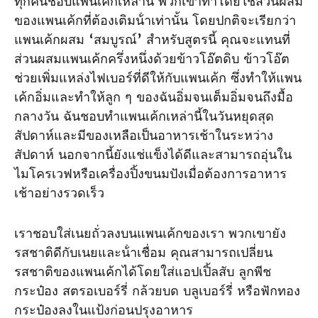
ทุกคนชอบแพนเค้กเหล่านี้ พวกเขาทําโดยใช้ส่วนผสม
ของแพนเค้กที่ต้องเติมน้ําเท่านั้น โดยปกติจะเรียกว่า
แพนเค้กผสม ‘สมบูรณ์’ สําหรับสูตรนี้ คุณจะแทนที่
ส่วนผสมแพนเค้กครึ่งหนึ่งด้วยข้าวโอ๊ตดิบ ข้าวโอ๊ต
ช่วยเพิ่มแหล่งไฟเบอร์ที่ดีให้กับแพนเค้ก ซึ่งทําให้แพน
เค้กอิ่มและทําให้ลูก ๆ ของฉันอิ่มจนเต็มอิ่มจนถึงมื้อ
กลางวัน ฉันชอบทําแพนเค้กเหล่านี้ในวันหยุดสุด
สัปดาห์และมีของเหลือเป็นอาหารเช้าในระหว่าง
สัปดาห์ นอกจากนี้ยังแช่แข็งได้ดีและสามารถอุ่นใน
ไมโครเวฟหรือเครื่องปิ้งขนมปังเมื่อต้องการอาหาร
เช้าอย่างรวดเร็ว
เราชอบใส่เนยถั่วลงบนแพนเค้กของเรา พวกเขายัง
รสชาติดีกับเนยและน้ําเชื่อม คุณสามารถเปลี่ยน
รสชาติของแพนเค้กได้โดยใส่แอปเปิ้ลสับ ลูกพีช
กระป๋อง สตรอเบอร์รี่ กล้วยบด บลูเบอร์รี่ หรือฟักทอง
กระป๋องลงในแป้งก่อนปรุงอาหาร