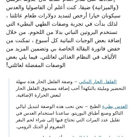
(والميزانية) ضيقا. كنت أعلم أن الفاصوليا والعدس
سيكونان خيارا أرخص لتمديد دولارات طعام عائلتنا ،
لذلك بدأت في تجربة وصفات الطهي البطيء التي
تستخدم البروتين النباتي بدلا من اللحوم. من خلال
إضافة بعض الوجبات النباتية كل أسبوع ، تمكنت من
خفض فاتورة البقالة الخاصة بي وتضمين المزيد من
الألياف في النظام الغذائي لعائلتي. فيما يلي بعض
الوصفات المفضلة لعائلتي!
الفلفل الحار النباتي
– وصفة الفلفل الحار هذه سهلة
التحضير ومليئة بالنكهة! أحب إضافة مسحوق الفلفل الحار
لبعض الحرارة الإضافية.
العدس بطيء
الطبخ – نحن نحب هذه الوصفة لتبديل ليالي
التاكو وصنع أطباق البوريتو. ساعدنا استخدام العدس في
تقليل عدد المرات التي نحتاج فيها إلى شراء لحم البقر
المفروم أو الديك الرومي.