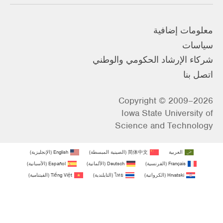
معلومات إضافية
سياسات
شركاء الإرشاد الحكومي والوطني
اتصل بنا
Copyright © 2009–2026
Iowa State University of
Science and Technology
العربية
简体中文
(
الصينية المبسطة
)
English
(
الإنجليزية
)
Français
(
الفرنسية
)
Deutsch
(
الألمانية
)
Español
(
الأسبانية
)
Hrvatski
(
الكرواتية
)
ไทย
(
التايلندية
)
Tiếng Việt
(
الفيتنامية
)