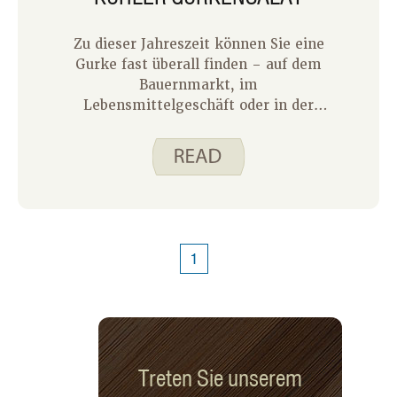
Videos zur Essenszubereitung auf
Spend Smart an. Essen Sie intelligent.
Zu dieser Jahreszeit können Sie eine
Es gibt mehrere Videos, und die, die
Gurke fast überall finden – auf dem
wir in unserem Haus als am
Bauernmarkt, im
hilfreichsten empfunden haben, sind
Lebensmittelgeschäft oder in der
die Zubereitung einer Melone (die
Speisekammer. Sie werden auch in
Lieblingsmelone meines Mannes!) und
Hausgärten geerntet. Ich habe eine
die Zubereitung von Spargel.
Gurkenpflanze in meinem Garten, die
schön wächst und ich hoffe, bald eine
Gurke davon pflücken und essen zu
können. In ein paar Wochen werde ich
euch ein Update geben, wie mein
1
Garten wächst und ein paar Bilder mit
euch teilen. Heute möchte ich eines
meiner Lieblingsgurkenrezepte mit
euch teilen.
Treten Sie unserem