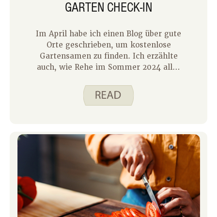
GARTEN CHECK-IN
Im April habe ich einen Blog über gute
Orte geschrieben, um kostenlose
Gartensamen zu finden. Ich erzählte
auch, wie Rehe im Sommer 2024 alles
in unserem Garten fraßen, außer
Ringelblumen und Zucchini. Dieses Jahr
haben wir einige Veränderungen an
unserem Garten vorgenommen und
wir sind erfolgreich. Wir benutzten ein
Hirschabwehrspray an der Außenseite
unseres Gartens und verteilten
Hundehaare in und um unseren Garten.