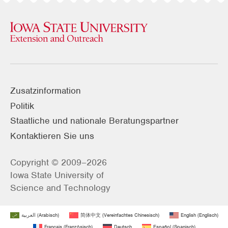
Zusatzinformation
Politik
Staatliche und nationale Beratungspartner
Kontaktieren Sie uns
Copyright © 2009–2026
Iowa State University of
Science and Technology
العربية
(
Arabisch
)
简体中文
(
Vereinfachtes Chinesisch
)
English
(
Englisch
)
Français
(
Französisch
)
Deutsch
Español
(
Spanisch
)