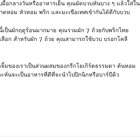
ะกับมื้อกลางวันหรืออาหารเย็น คุณผัดบวบหั่นบาง ๆ แล้วใส่ใน
กกาดหอม หัวหอม พริก และมะเขือเทศเข้ากันได้ดีกับบวบ
รนี้เป็นผักฤดูร้อนมากมาย คุณรวมผัก 7 ถ้วยกับพริกไทย
ุณเลือก สําหรับผัก 7 ถ้วย คุณสามารถใช้บวบ บรอกโคลี
 น้ําจิ้มของเราเป็นส่วนผสมของกรีกโยเกิร์ตธรรมดา ต้นหอม
ะหั่นจะเป็นอาหารที่ดีที่จะนําไปปิกนิกหรือบาร์บีคิว