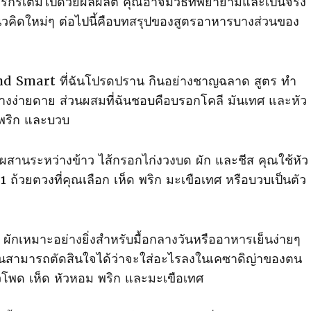
เกษตรกรเต็มไปด้วยผลผลิต คุณอาจมีวิธีที่พยายามและเป็นจริง
วคิดใหม่ๆ ต่อไปนี้คือบทสรุปของสูตรอาหารบางส่วนของ
end Smart ที่ฉันโปรดปราน กินอย่างชาญฉลาด สูตร ทํา
ย่างง่ายดาย ส่วนผสมที่ฉันชอบคือบรอกโคลี มันเทศ และหัว
พริก และบวบ
ผสานระหว่างข้าว ไส้กรอกไก่งวงบด ผัก และชีส คุณใช้หัว
ม 1 ถ้วยตวงที่คุณเลือก เห็ด พริก มะเขือเทศ หรือบวบเป็นตัว
ักเหมาะอย่างยิ่งสําหรับมื้อกลางวันหรืออาหารเย็นง่ายๆ
สามารถตัดสินใจได้ว่าจะใส่อะไรลงในเคซาดิญ่าของตน
ข้าวโพด เห็ด หัวหอม พริก และมะเขือเทศ