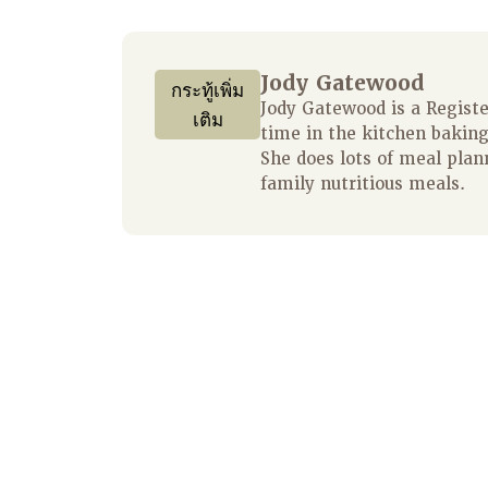
Jody Gatewood
กระทู้เพิ่ม
Jody Gatewood is a Regist
เติม
time in the kitchen baking
She does lots of meal plan
family nutritious meals.