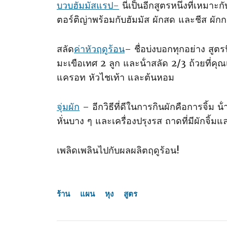
บวบฮัมมัสแรป-
นี่เป็นอีกสูตรหนึ่งที่เหมา
ตอร์ติญ่าพร้อมกับฮัมมัส ผักสด และชีส ผั
สลัด
ค่าหัวฤดูร้อน
– ชื่อบ่งบอกทุกอย่าง สูต
มะเขือเทศ 2 ลูก และน้ําสลัด 2/3 ถ้วยที่ค
แครอท หัวไชเท้า และต้นหอม
จุ่มผัก
– อีกวิธีที่ดีในการกินผักคือการจิ้ม
หั่นบาง ๆ และเครื่องปรุงรส ถาดที่มีผักจิ้มแล
เพลิดเพลินไปกับผลผลิตฤดูร้อน!
ร้าน
แผน
หุง
สูตร