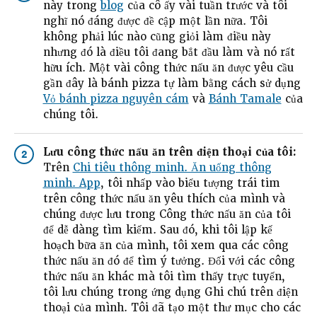
này trong
blog
của cô ấy vài tuần trước và tôi
nghĩ nó đáng được đề cập một lần nữa. Tôi
không phải lúc nào cũng giỏi làm điều này
nhưng đó là điều tôi đang bắt đầu làm và nó rất
hữu ích. Một vài công thức nấu ăn được yêu cầu
gần đây là bánh pizza tự làm bằng cách sử dụng
Vỏ bánh pizza nguyên cám
và
Bánh Tamale
của
chúng tôi.
Lưu công thức nấu ăn trên điện thoại của tôi:
2
Trên
Chi tiêu thông minh. Ăn uống thông
minh. App
, tôi nhấp vào biểu tượng trái tim
trên công thức nấu ăn yêu thích của mình và
chúng được lưu trong Công thức nấu ăn của tôi
để dễ dàng tìm kiếm. Sau đó, khi tôi lập kế
hoạch bữa ăn của mình, tôi xem qua các công
thức nấu ăn đó để tìm ý tưởng. Đối với các công
thức nấu ăn khác mà tôi tìm thấy trực tuyến,
tôi lưu chúng trong ứng dụng Ghi chú trên điện
thoại của mình. Tôi đã tạo một thư mục cho các