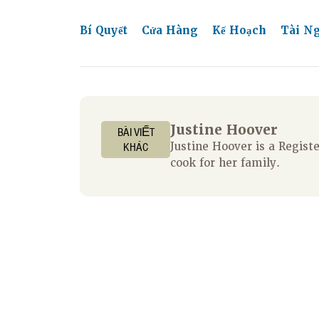
Bí Quyết
Cửa Hàng
Kế Hoạch
Tài N
Justine Hoover
BÀI VIẾT
KHÁC
Justine Hoover is a Regis
cook for her family.