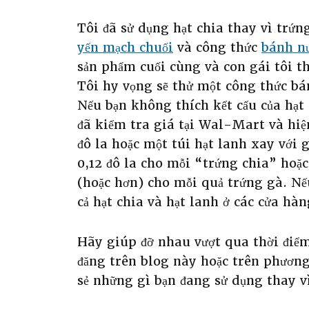
Tôi đã sử dụng hạt chia thay vì tr
yến mạch chuối
và công thức
bánh n
sản phẩm cuối cùng và con gái tôi t
Tôi hy vọng sẽ thử một công thức b
Nếu bạn không thích kết cấu của hạt 
đã kiểm tra giá tại Wal-Mart và hiện
đô la hoặc một túi hạt lanh xay với g
0,12 đô la cho mỗi “trứng chia” hoặc
(hoặc hơn) cho mỗi quả trứng gà. N
cả hạt chia và hạt lanh ở các cửa hà
Hãy giúp đỡ nhau vượt qua thời điểm
đăng trên blog này hoặc trên phương
sẻ những gì bạn đang sử dụng thay v