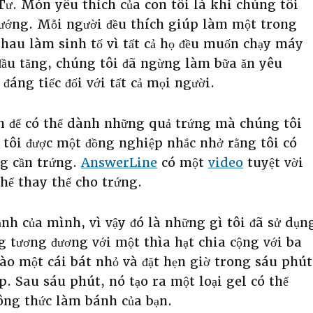
 Tư. Món yêu thích của con tôi là khi chúng tôi
nướng. Mỗi người đều thích giúp làm một trong
hau làm sinh tố vì tất cả họ đều muốn chạy máy
 đầu tăng, chúng tôi đã ngừng làm bữa ăn yêu
đáng tiếc đối với tất cả mọi người.
n để có thể dành những quả trứng mà chúng tôi
, tôi được một đồng nghiệp nhắc nhở rằng tôi có
g cần trứng.
AnswerLine
có một
video
tuyệt vời
thể thay thế cho trứng.
ạnh của mình, vì vậy đó là những gì tôi đã sử dụn
 tương đương với một thìa hạt chia cộng với ba
vào một cái bát nhỏ và đặt hẹn giờ trong sáu phút
. Sau sáu phút, nó tạo ra một loại gel có thể
ông thức làm bánh của bạn.