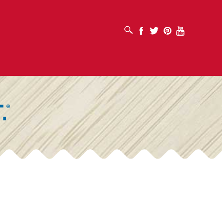
MỞ HỘP TÌM KIẾM
Facebook
Twitter
Pinterest
Youtube