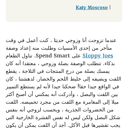
Katy Moscoso
|
عندما تزوجت أنا وزوجي حديثا ، كنت أعمل في وقت
متأخر من إحدى الأمسيات وطلبت منه إعداد وصفة
Sloppy Joes
على Spend Smart. تناول الطعام
بذكاء. تتطلب الوصفة بصلة وزوجي ، معتقدا أنه كان
يمسك بصلة من درج المنتجات في الثلاجة ، يقطع
اللفت ويضيفه إلى خليط اللحم والخضار. لدهشتنا ، كان
في الواقع جيدا حقا! ضحكنا جيدا لأنه لم يستطع التمييز
بين اللفت والبصل ، وأدركت أنه يمكنني أن أصبح أكثر
ميلا إلى المغامرة مع اللفت من مجرد تحميصه. اللفت
من الخضروات الجذرية ، ويحسب لزوجي أنه بنفس
شكل البصل ولكن ليس له نفس القشرة الخارجية التي
يجب تقشيرها قبل الأكل. أجد أن اللفت يمكن أن يكون