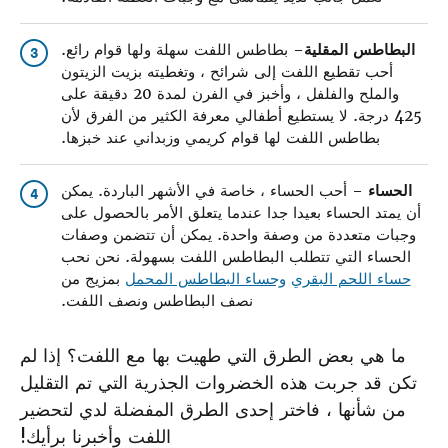
البطاطس المقلية
– بطاطس اللفت سهلة ولها قوام رائع.
3
أحب تقطيع اللفت إلى شرائح ، وتغطيته بزيت الزيتون
والملح والفلفل ، وأخبز في الفرن لمدة 20 دقيقة على
425 درجة. لا يستطيع أطفالي معرفة الكثير من الفرق لأن
بطاطس اللفت لها قوام كريمي وزبداني عند خبزها.
الحساء
– أحب الحساء ، خاصة في الأشهر الباردة. يمكن
4
أن يمتد الحساء بعيدا جدا عندما يتعلق الأمر بالحصول على
وجبات متعددة من وصفة واحدة. يمكن أن تتضمن وصفات
الحساء التي تتطلب البطاطس اللفت بسهولة. نحن نحب
حساء اللحم البقري
وحساء البطاطس المحمل
بمزيج من
نصف البطاطس ونصف اللفت.
ما هي بعض الطرق التي طهيت بها مع اللفت؟ إذا لم
تكن قد جربت هذه الخضروات الجذرية التي تم التقليل
من شأنها ، فاختر إحدى الطرق المفضلة لدي لتحضير
اللفت وأخبرنا برأيك!