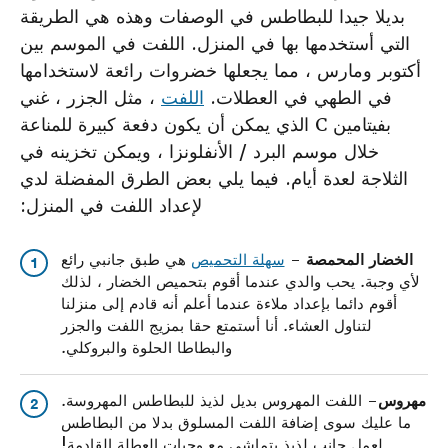
بديلا جيدا للبطاطس في الوصفات وهذه هي الطريقة
التي أستخدمها بها في المنزل. اللفت في الموسم بين
أكتوبر ومارس ، مما يجعلها خضروات رائعة لاستخدامها
في الطهي في العطلات.
اللفت
، مثل الجزر ، غني
بفيتامين C الذي يمكن أن يكون دفعة كبيرة للمناعة
خلال موسم البرد / الأنفلونزا ، ويمكن تخزينه في
الثلاجة لعدة أيام. فيما يلي بعض الطرق المفضلة لدي
لإعداد اللفت في المنزل:
الخضار المحمصة
–
سهلة التحميص
هي طبق جانبي رائع
1
لأي وجبة. يحب والدي عندما أقوم بتحميص الخضار ، لذلك
أقوم دائما بإعداد ملاءة عندما أعلم أنه قادم إلى منزلنا
لتناول العشاء. أنا أستمتع حقا بمزيج اللفت والجزر
والبطاطا الحلوة والبروكلي.
مهروس
– اللفت المهروس بديل لذيذ للبطاطس المهروسة.
2
ما عليك سوى إضافة اللفت المسلوق بدلا من البطاطس
لعمل جانب لذيذ يتماشى مع وجبات العطلة القادمة!