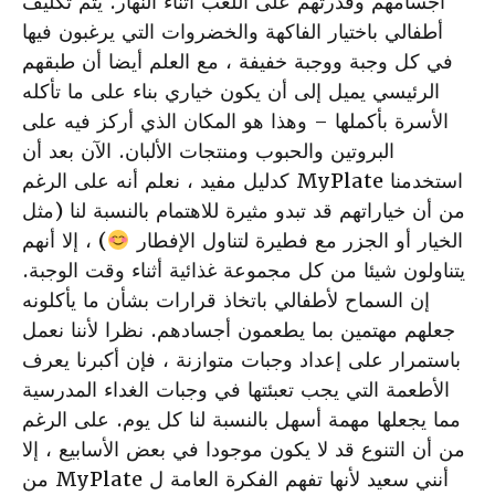
أجسامهم وقدرتهم على اللعب أثناء النهار. يتم تكليف
أطفالي باختيار الفاكهة والخضروات التي يرغبون فيها
في كل وجبة ووجبة خفيفة ، مع العلم أيضا أن طبقهم
الرئيسي يميل إلى أن يكون خياري بناء على ما تأكله
الأسرة بأكملها – وهذا هو المكان الذي أركز فيه على
البروتين والحبوب ومنتجات الألبان. الآن بعد أن
استخدمنا MyPlate كدليل مفيد ، نعلم أنه على الرغم
من أن خياراتهم قد تبدو مثيرة للاهتمام بالنسبة لنا (مثل
الخيار أو الجزر مع فطيرة لتناول الإفطار
) ، إلا أنهم
يتناولون شيئا من كل مجموعة غذائية أثناء وقت الوجبة.
إن السماح لأطفالي باتخاذ قرارات بشأن ما يأكلونه
جعلهم مهتمين بما يطعمون أجسادهم. نظرا لأننا نعمل
باستمرار على إعداد وجبات متوازنة ، فإن أكبرنا يعرف
الأطعمة التي يجب تعبئتها في وجبات الغداء المدرسية
مما يجعلها مهمة أسهل بالنسبة لنا كل يوم. على الرغم
من أن التنوع قد لا يكون موجودا في بعض الأسابيع ، إلا
أنني سعيد لأنها تفهم الفكرة العامة ل MyPlate من