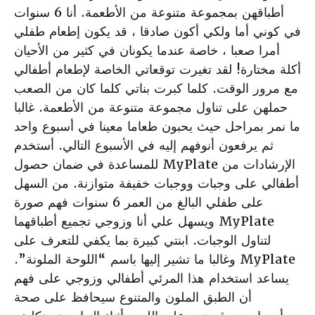
أطباقهن بمجموعة متنوعة من الأطعمة. أنا 6 سنوات
في كوني أما ولكي أكون صادقا ، قد يكون إطعام طفلي
أمرا صعبا ، خاصة عندما يكونان في كثير من الأحيان
أكلة مختارة! لقد تغيرت توقعاتي الخاصة لإطعام أطفالي
مع مرور الوقت. كلما كبرت بناتي كلما كان من الصعب
حملهن على تناول مجموعة متنوعة من الأطعمة. غالبا
ما نمر بمراحل حيث يحبون طعاما معينا في أسبوع واحد
ثم يرفعون أنوفهم إليه في الأسبوع التالي. أستخدم
الإرشادات من MyPlate للمساعدة في ضمان حصول
أطفالي على وجبات ووجبات خفيفة متوازنة. من السهل
على طفلي البالغ من العمر 6 سنوات فهم صورة
MyPlate ويسهل علي أنا وزوجي تجميع أطباقهما
لتناول الوجبات. ابنتي كبيرة بما يكفي للتعرف على
MyPlate وغالبا ما تشير إليها باسم “اللوحة الملونة”.
يساعد استخدام هذا المرئي أطفالي وزوجي على فهم
أن الطبق الملون والمتنوع سيحافظ على صحة