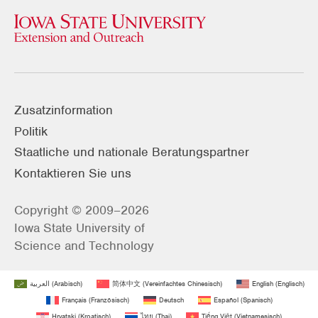
Zusatzinformation
Politik
Staatliche und nationale Beratungspartner
Kontaktieren Sie uns
Copyright © 2009–2026
Iowa State University of
Science and Technology
العربية
(
Arabisch
)
简体中文
(
Vereinfachtes Chinesisch
)
English
(
Englisch
)
Français
(
Französisch
)
Deutsch
Español
(
Spanisch
)
Hrvatski
(
Kroatisch
)
ไทย
(
Thai
)
Tiếng Việt
(
Vietnamesisch
)