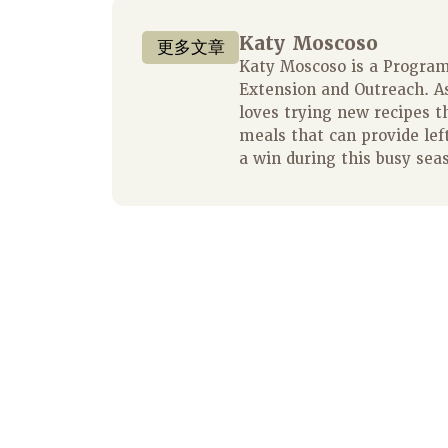
Katy Moscoso
更多文章
Katy Moscoso is a Program 
Extension and Outreach. A
loves trying new recipes t
meals that can provide left
a win during this busy sea