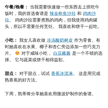
午餐/晚餐：
当我需要快速做一些东西去上班吃午
饭时，我的首选食谱是
辣金枪鱼沙拉
和
鸡肉沙
拉
。 鸡肉沙拉需要煮熟的鸡肉，但我使用鸡肉罐
头，所以不需要任何烹饪。 我喜欢和饼干一起吃。
小吃：
我女儿喜欢做
冷冻酸奶树皮
作为零食。有
时她喜欢在水果、椰子和杏仁旁边添加一些巧克力
片。
对于咸味小吃，
白豆蘸酱
是一个不错的选
择。 它与蔬菜或饼干相得益彰。
甜点：
对于甜点，试试
香蕉冰淇淋
。 这是用完成
熟香蕉的好方法。
下周，凯蒂将分享她喜欢用微波炉制作的食谱。