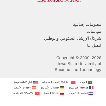
معلومات إضافية
سياسات
شركاء الإرشاد الحكومي والوطني
اتصل بنا
Copyright © 2009–2026
Iowa State University of
Science and Technology
العربية
简体中文
(
الصينية المبسطة
)
English
(
الإنجليزية
)
Français
(
الفرنسية
)
Deutsch
(
الألمانية
)
Español
(
الأسبانية
)
Hrvatski
(
الكرواتية
)
ไทย
(
التايلندية
)
Tiếng Việt
(
الفيتنامية
)