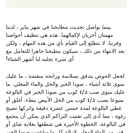
بينما نواصل تحديث مطابخنا في شهر يناير ، لدينا
مهمتان أخريان لإكمالهما. هذه هي تنظيف أحواضنا
وفرننا. لا نتطلع إلى القيام بأي من هذه المهام ، ولكن
بعد الانتهاء من ذلك ، سيكون مطبخنا جاهزا للتعامل مع
أي شيء تجلبه لنا أشهر الشتاء!
لجعل الحوض يتدفق بسلاسة ورائحة منعشة ، ما عليك
سوى ثلاثة أشياء ، صودا الخبز والخل والماء المغلي. ما
عليك سوى صب 1/2 كوب من صودا الخبز في البالوعة
متبوعا بصب 1/2 كوب من الخل الأبيض ببطء. أغلق أو
غطي البالوعة لمدة خمس عشرة دقيقة واتركها تصبح
رغوة ، مما أدى إلى تفتيت التراكم الذي يمكن أن يتجمع
في البالوعة. الخطوة الأخيرة هي شطفها بغلاية شاي أو
قدر من الماء المغلي لإزالة كل ما ساعدت صودا الخبز