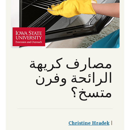
مصارف كريهة
الرائحة وفرن
متسخ؟
Christine Hradek
|