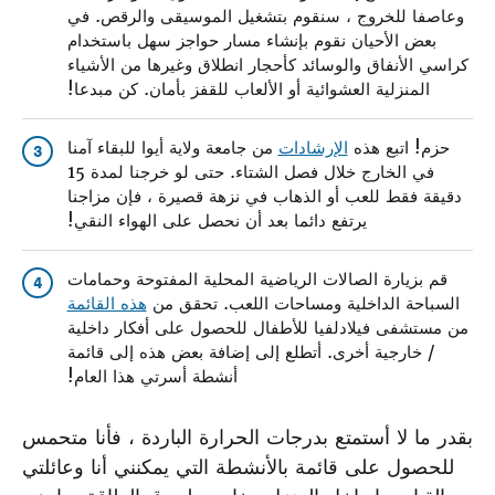
وعاصفا للخروج ، سنقوم بتشغيل الموسيقى والرقص. في
بعض الأحيان نقوم بإنشاء مسار حواجز سهل باستخدام
كراسي الأنفاق والوسائد كأحجار انطلاق وغيرها من الأشياء
المنزلية العشوائية أو الألعاب للقفز بأمان. كن مبدعا!
حزم! اتبع هذه
الإرشادات
من جامعة ولاية أيوا للبقاء آمنا
3
في الخارج خلال فصل الشتاء. حتى لو خرجنا لمدة 15
دقيقة فقط للعب أو الذهاب في نزهة قصيرة ، فإن مزاجنا
يرتفع دائما بعد أن نحصل على الهواء النقي!
قم بزيارة الصالات الرياضية المحلية المفتوحة وحمامات
4
السباحة الداخلية ومساحات اللعب. تحقق من
هذه القائمة
من مستشفى فيلادلفيا للأطفال للحصول على أفكار داخلية
/ خارجية أخرى. أتطلع إلى إضافة بعض هذه إلى قائمة
أنشطة أسرتي هذا العام!
بقدر ما لا أستمتع بدرجات الحرارة الباردة ، فأنا متحمس
للحصول على قائمة بالأنشطة التي يمكنني أنا وعائلتي