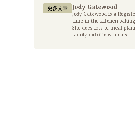
Jody Gatewood
更多文章
Jody Gatewood is a Regist
time in the kitchen baking
She does lots of meal plan
family nutritious meals.