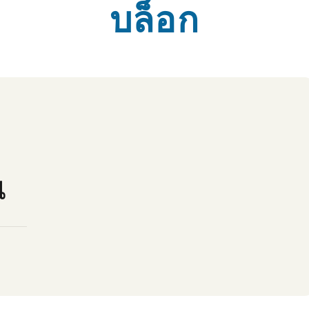
บล็อก
ณ