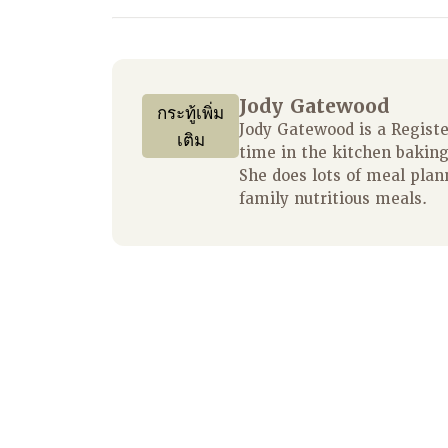
Jody Gatewood
กระทู้เพิ่ม
Jody Gatewood is a Regist
เติม
time in the kitchen baking
She does lots of meal plan
family nutritious meals.