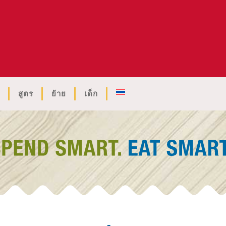
สูตร
ย้าย
เด็ก