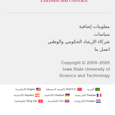
معلومات إضافية
سياسات
شركاء الإرشاد الحكومي والوطني
اتصل بنا
Copyright © 2009–2026
Iowa State University of
Science and Technology
العربية
简体中文
(
الصينية المبسطة
)
English
(
الإنجليزية
)
Français
(
الفرنسية
)
Deutsch
(
الألمانية
)
Español
(
الأسبانية
)
Hrvatski
(
الكرواتية
)
ไทย
(
التايلندية
)
Tiếng Việt
(
الفيتنامية
)