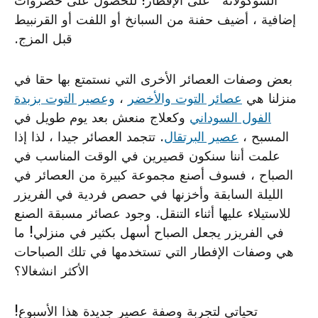
“الشوكولاتة” على الإفطار! للحصول على خضروات
إضافية ، أضيف حفنة من السبانخ أو اللفت أو القرنبيط
قبل المزج.
بعض وصفات العصائر الأخرى التي نستمتع بها حقا في
منزلنا هي
عصائر التوت والأخضر
،
وعصير التوت بزبدة
الفول السوداني
وكعلاج منعش بعد يوم طويل في
المسبح ،
عصير البرتقال
. تتجمد العصائر جيدا ، لذا إذا
علمت أننا سنكون قصيرين في الوقت المناسب في
الصباح ، فسوف أصنع مجموعة كبيرة من العصائر في
الليلة السابقة وأخزنها في حصص فردية في الفريزر
للاستيلاء عليها أثناء التنقل. وجود عصائر مسبقة الصنع
في الفريزر يجعل الصباح أسهل بكثير في منزلي! ما
هي وصفات الإفطار التي تستخدمها في تلك الصباحات
الأكثر انشغالا؟
تحياتي لتجربة وصفة عصير جديدة هذا الأسبوع!