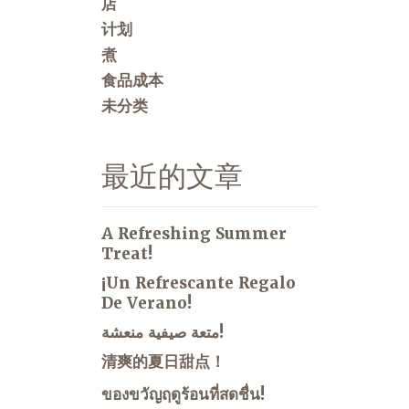
店
计划
煮
食品成本
未分类
最近的文章
A Refreshing Summer
Treat!
¡Un Refrescante Regalo
De Verano!
متعة صيفية منعشة!
清爽的夏日甜点！
ของขวัญฤดูร้อนที่สดชื่น!