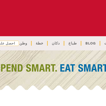
BLOG
طباخ
دكان
خطة
وطن
احصل على 