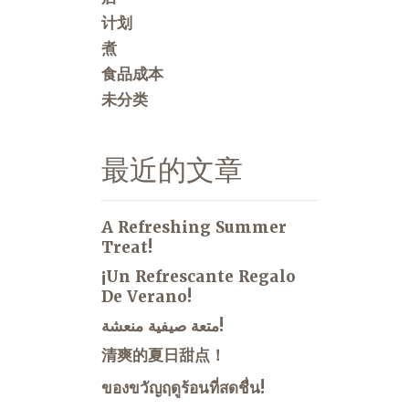
计划
煮
食品成本
未分类
最近的文章
A Refreshing Summer
Treat!
¡Un Refrescante Regalo
De Verano!
متعة صيفية منعشة!
清爽的夏日甜点！
ของขวัญฤดูร้อนที่สดชื่น!