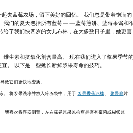
一起去蓝莓农场，留下美好的回忆。 我们总是带着饱满的
。 我们的夏天包括所有蓝莓——蓝莓煎饼、蓝莓果酱和
经传给了我们快四岁的女儿布林，在大多数日子里，她更喜
、维生素和抗氧化剂含量高。 现在我们进入了浆果季节
便宜。 以下是一些延长新鲜浆果寿命的技巧。
会导致它们更快地变质。
冻。 将浆果洗净并放入冷冻袋中，用于
浆果香蕉冰棒
、
浆果脆
片
。 我喜欢将容器倒置，左右摇晃浆果以检查是否有霉菌或糊状浆