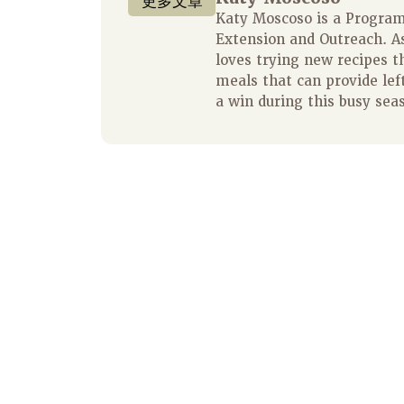
更多文章
Katy Moscoso is a Program 
Extension and Outreach. A
loves trying new recipes t
meals that can provide left
a win during this busy sea