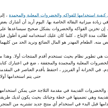
يفية استخدامها للفواكه والخضروات المعلبة والمجمدة
، إلى
 زيادة ميزانية البقالة الخاصة بها. اليوم أريد أن أشارك بعض
ات. إن تخزين الفواكه والخضروات بشكل صحيح سيساعدها على
طالت مدة الإنتاج ، كلما كان عليك استخدامه لفترة أطول قبل
منه. الطعام المهدر هو المال الضائع ونريد الحد من كليهما!
ت هي تطوير نظام بحيث تستخدم أقدم المنتجات أولا. وهذا ما
والخضروات المعلبة والمجمدة والمجففة ، ضع في اعتبارك كتابة
م. في الخزانة أو الفريزر ، احتفظ بأقدم العناصر في المقدمة
حتى يتم استخدامها أولا.
كه والخضروات القديمة في مقدمة الثلاجة حتى يمكن استخدامها
القديمة وهي تضمينها في خطة وجباتك بحيث يكون لديك طريقة
امها قبل البدء في استخدام أي منتج جديد تشتريه من المتجر.