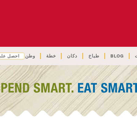
BLOG
طباخ
دكان
خطة
وطن
احصل على 