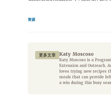
资源
Katy Moscoso
更多文章
Katy Moscoso is a Program 
Extension and Outreach. A
loves trying new recipes t
meals that can provide left
a win during this busy sea