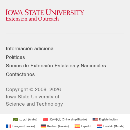
Información adicional
Políticas
Socios de Extensión Estatales y Nacionales
Contáctenos
Copyright © 2009–2026
Iowa State University of
Science and Technology
العربية
(
Árabe
)
简体中文
(
Chino simplificado
)
English
(
Inglés
)
Français
(
Francés
)
Deutsch
(
Alemán
)
Español
Hrvatski
(
Croata
)