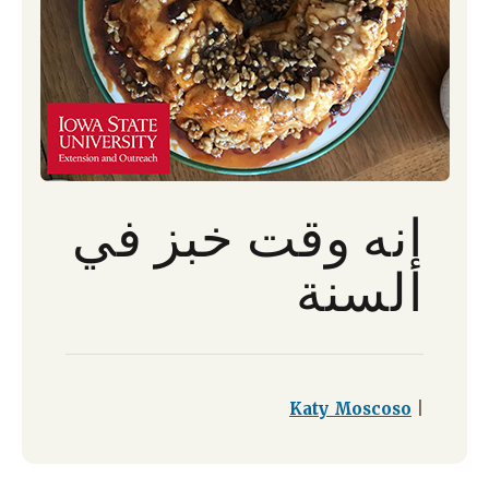
إنه وقت خبز في
السنة
Katy Moscoso
|