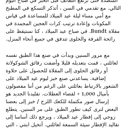
المنضدة حتى ترتفع اللفائف قبل الخبز في صباح اليوم
التالي. مع تقدمي في السن ، أتذكر التسكع في المطبخ
مع أمي مساء ليلة عيد الميلاد للمساعدة في قياس
المكونات وإعادة ترتيب كرات العجين المجمدة في
مقلاة Bundt. في صباح عيد الميلاد ، كنا نستيقظ على
رائحة القرفة والحلوى تتدفق في جميع أنحاء المنزل.
مع مرور السنين وبدأت في صنع هذا الطبق نفسه
لعائلتي ، قمت بتعديله قليلا وأضفت رقائق الشوكولاتة
أو رقائق الحلوى إلى المقلاة للحصول على حلاوة
إضافية. يساعدني صنع خبز ليوم عيد الميلاد على
الشعور بالارتباط بعائلتي على الرغم من أننا مفصولون
بأميال 1,000 + لقضاء العطلات. تقليدنا الجديد هو
إرسال صور مكتملة للكعك اللزج / خبز إلى بعضنا
البعض لنرى كيف تطور الطبق على مر السنين. يتطلع
زوجي إلى إفطار عيد الميلاد ، ويرجع ذلك أساسا إلى
تقاليد الإفطار سيئة السمعة لعائلتي. أتخيل ابنتي ، التي