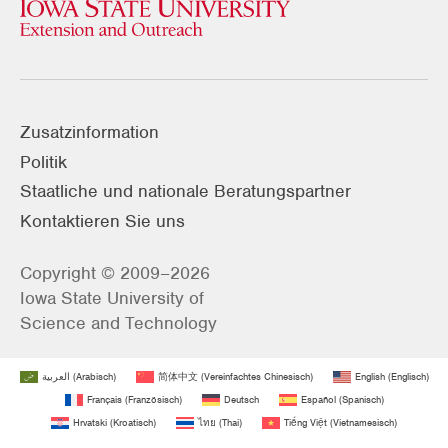
Zusatzinformation
Politik
Staatliche und nationale Beratungspartner
Kontaktieren Sie uns
Copyright © 2009–2026
Iowa State University of
Science and Technology
العربية
(
Arabisch
)
简体中文
(
Vereinfachtes Chinesisch
)
English
(
Englisch
)
Français
(
Französisch
)
Deutsch
Español
(
Spanisch
)
Hrvatski
(
Kroatisch
)
ไทย
(
Thai
)
Tiếng Việt
(
Vietnamesisch
)