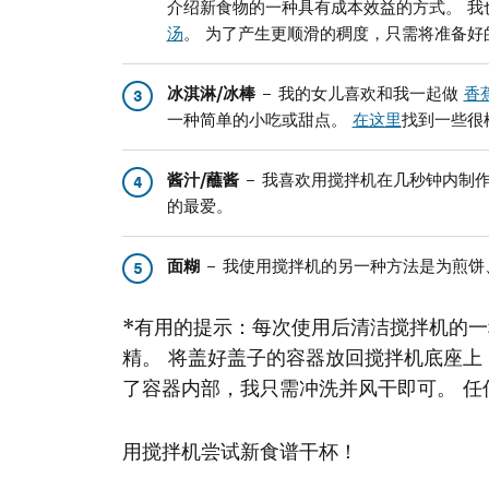
介绍新食物的一种具有成本效益的方式。 
汤
。 为了产生更顺滑的稠度，只需将准备好
冰淇淋/冰棒
– 我的女儿喜欢和我一起做
香
3
一种简单的小吃或甜点。
在这里
找到一些很
酱汁/蘸酱
– 我喜欢用搅拌机在几秒钟内制
4
的最爱。
面糊
– 我使用搅拌机的另一种方法是为煎饼
5
*有用的提示：每次使用后清洁搅拌机的
精。 将盖好盖子的容器放回搅拌机底座上，
了容器内部，我只需冲洗并风干即可。 
用搅拌机尝试新食谱干杯！