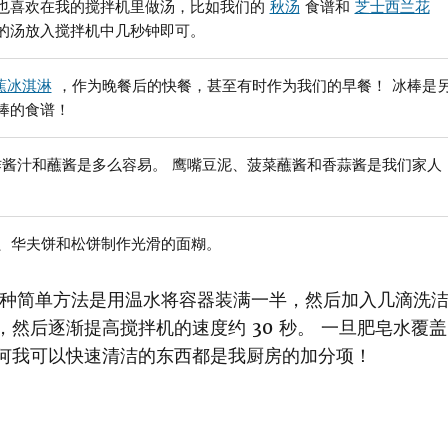
我也喜欢在我的搅拌机里做汤，比如我们的
秋汤
食谱和
芝士西兰花
的汤放入搅拌机中几秒钟即可。
蕉冰淇淋
，作为晚餐后的快餐，甚至有时作为我们的早餐！ 冰棒是
棒的食谱！
作酱汁和蘸酱是多么容易。 鹰嘴豆泥、菠菜蘸酱和香蒜酱是我们家人
、华夫饼和松饼制作光滑的面糊。
一种简单方法是用温水将容器装满一半，然后加入几滴洗
然后逐渐提高搅拌机的速度约 30 秒。 一旦肥皂水覆盖
任何我可以快速清洁的东西都是我厨房的加分项！