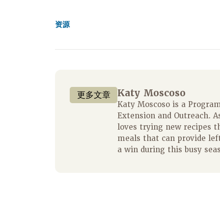
资源
Katy Moscoso
更多文章
Katy Moscoso is a Program 
Extension and Outreach. A
loves trying new recipes t
meals that can provide left
a win during this busy sea