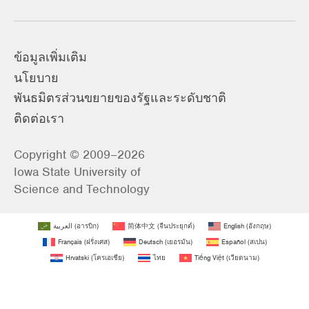
ข้อมูลเพิ่มเติม
นโยบาย
พันธมิตรส่วนขยายของรัฐและระดับชาติ
ติดต่อเรา
Copyright © 2009–2026
Iowa State University of
Science and Technology
العربية
(
อารบิก
)
简体中文
(
จีนประยุกต์
)
English
(
อังกฤษ
)
Français
(
ฝรั่งเศส
)
Deutsch
(
เยอรมัน
)
Español
(
สเปน
)
Hrvatski
(
โครเอเชีย
)
ไทย
Tiếng Việt
(
เวียดนาม
)