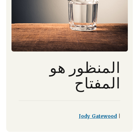
المنظور هو
المفتاح
Jody Gatewood
|