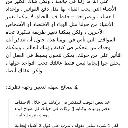
على أننا ما زلنا في جائحة ، ولكن هناك الكثير من
الأشياء التي يجب القيام بها مثل دفع الفواتير ، وإعداد
العشاء ، وبصراحة – فقط قم بالحياة. لا يمكننا تغيير
الأشياء من حولنا مثل الوباء أو الاقتصاد أو الأشخاص
الآخرين ، ولكن يمكننا تغيير طريقة تفكيرنا تجاه
المواقف التي تأتي في يومنا هذا. حاول أن تتذكر أنك
وحدك من يتحكم في كيفية رؤيتك للعالم ، ويمكنك
التأثير على من حولك. يمكن لتحول بسيط في العقل أن
يخلق جوا إيجابيا ليس فقط عائلتك تحب التواجد حولها ،
ولكن عقلك أيضا.
4 نصائح سهلة لتغيير وجهة نظرك:
خذ بعض الوقت للتفكير في بركاتك من خلال الاحتفاظ
بدفتر يوميات وكتابة 3 بركات في حياتك كل صباح لبدء
يومك بنبرة إيجابية.
لكل 1 شيء سلبي تقوله ، تدرب على قول 2 أشياء إيجابية