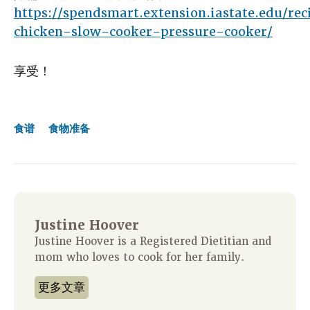
https://spendsmart.extension.iastate.edu/rec
chicken-slow-cooker-pressure-cooker/
享受！
食谱
食物准备
Justine Hoover
Justine Hoover is a Registered Dietitian and
mom who loves to cook for her family.
更多文章