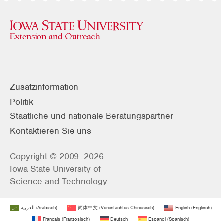
Zusatzinformation
Politik
Staatliche und nationale Beratungspartner
Kontaktieren Sie uns
Copyright © 2009–2026
Iowa State University of
Science and Technology
العربية
(
Arabisch
)
简体中文
(
Vereinfachtes Chinesisch
)
English
(
Englisch
)
Français
(
Französisch
)
Deutsch
Español
(
Spanisch
)