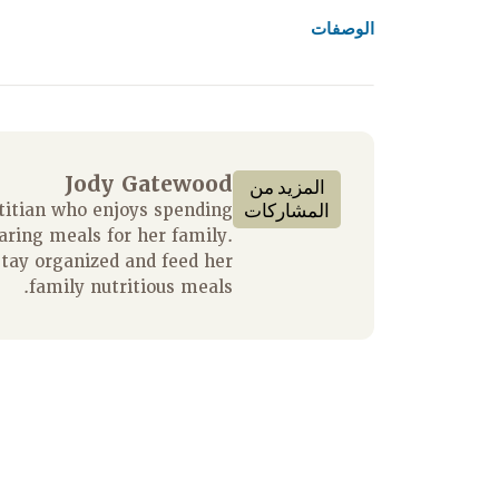
الوصفات
Jody Gatewood
المزيد من
المشاركات
titian who enjoys spending
aring meals for her family.
stay organized and feed her
family nutritious meals.