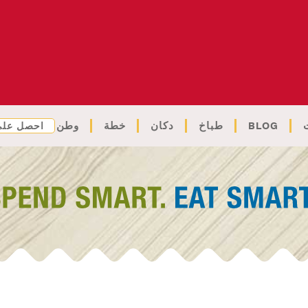
BLOG
طباخ
دكان
خطة
وطن
احصل على 