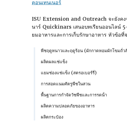
คอนเทนเนอร์
ISU Extension and Outreach จะยังคงจ
นาร์ Quickinars เสนอบทเรียนออนไลน์ 5-
ยมอาหารและการเก็บรักษาอาหาร หัวข้อที่จะเ
พืชฤดูหนาวและฤดูร้อน (ผักกาดหอมผักโขมถั่วล
ผลิตผลแช่แข็ง
แยมช่องแช่แข็ง (สตรอเบอร์รี่)
การสอดแนมศัตรูพืชในสวน
พื้นฐานการกําจัดวัชพืชและการรดน้ํา
ผลิตความปลอดภัยของอาหาร
ผลิตกระป๋อง