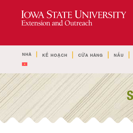
NHÀ
KẾ HOẠCH
CỬA HÀNG
NẤU