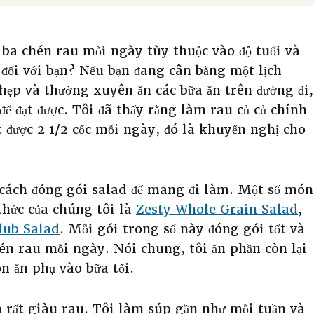
 ba chén rau mỗi ngày tùy thuộc vào độ tuổi và
 đối với bạn? Nếu bạn đang cân bằng một lịch
hẹp và thường xuyên ăn các bữa ăn trên đường đi,
để đạt được. Tôi đã thấy rằng làm rau củ củ chính
t được 2 1/2 cốc mỗi ngày, đó là khuyến nghị cho
 cách đóng gói salad để mang đi làm. Một số món
 thức của chúng tôi là
Zesty Whole Grain Salad
,
lub Salad
. Mỗi gói trong số này đóng gói tốt và
hén rau mỗi ngày. Nói chung, tôi ăn phần còn lại
n ăn phụ vào bữa tối.
 rất giàu rau. Tôi làm súp gần như mỗi tuần và