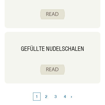
GEFÜLLTE NUDELSCHALEN
›
1
2
3
4