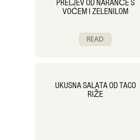
PRELJEV OD NARANČE S
VOĆEM I ZELENILOM
UKUSNA SALATA OD TACO
RIŽE