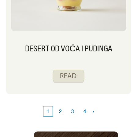
DESERT OD VOĆA I PUDINGA
›
1
2
3
4