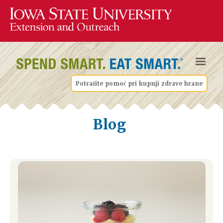
Potražite pomoć pri kupnji zdrave hrane
Blog