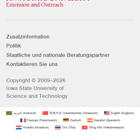
Zusatzinformation
Politik
Staatliche und nationale Beratungspartner
Kontaktieren Sie uns
Copyright © 2009–2026
Iowa State University of
Science and Technology
العربية
(
Arabisch
)
简体中文
(
Vereinfachtes Chinesisch
)
English
(
Englisch
)
Français
(
Französisch
)
Deutsch
Español
(
Spanisch
)
Hrvatski
(
Kroatisch
)
ไทย
(
Thai
)
Tiếng Việt
(
Vietnamesisch
)