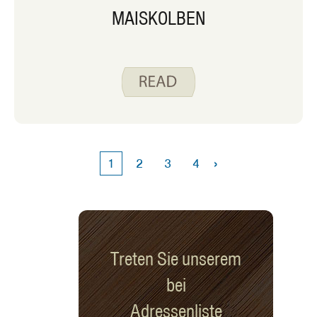
MAISKOLBEN
›
1
2
3
4
Treten Sie unserem
bei
Adressenliste