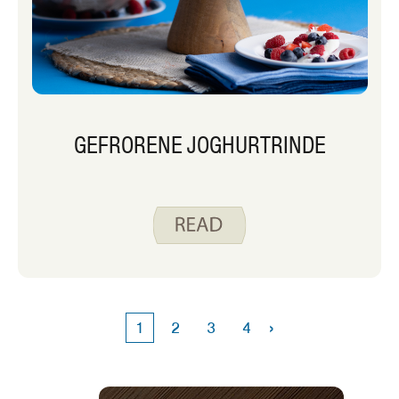
GEFRORENE JOGHURTRINDE
›
1
2
3
4