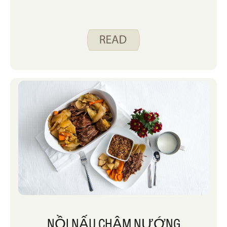
NỒI NẤU CHẬM NƯỚNG