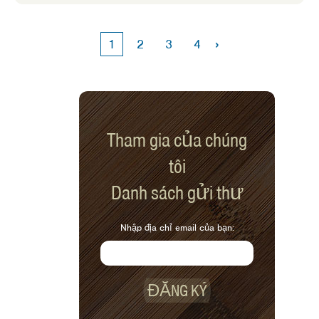
›
1
2
3
4
Tham gia của chúng
tôi
Danh sách gửi thư
Nhập địa chỉ email của bạn:
ĐĂNG KÝ