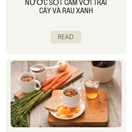
NƯỚC SỐT CAM VỚI TRÁI
CÂY VÀ RAU XANH